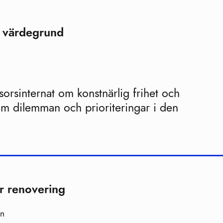
ig värdegrund
rsinternat om konstnärlig frihet och
om dilemman och prioriteringar i den
ör renovering
an